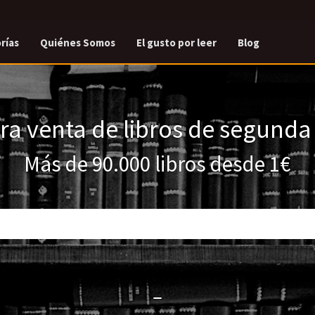
rías
Quiénes Somos
El gusto por leer
Blog
a venta de libros de segund
Más de 90.000 libros desde 1€