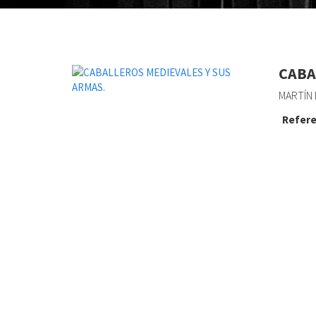
CABA
MARTÍN 
Refere