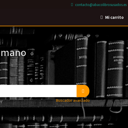
contacto@abacolibrosusados.es
Mi carrito
a mano
Buscador avanzado