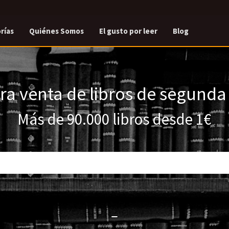
rías
Quiénes Somos
El gusto por leer
Blog
a venta de libros de segund
Más de 90.000 libros desde 1€