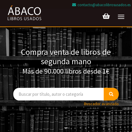
contacto@abacolibrosusados.es
Toggl
navig
Compra venta de libros de
segunda mano
Más de 90.000 libros desde 1€
Buscador avanzado