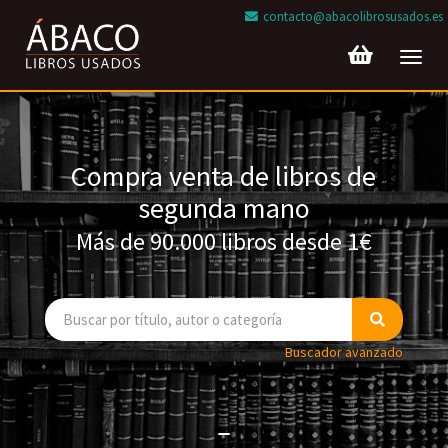
contacto@abacolibrosusados.es
Toggl
navig
Compra venta de libros de
segunda mano
Más de 90.000 libros desde 1€
Buscador avanzado