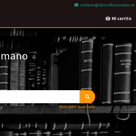
contacto@abacolibrosusados.es
Mi carrito
a mano
Buscador avanzado