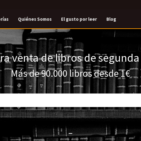
rías
Quiénes Somos
El gusto por leer
Blog
a venta de libros de segund
Más de 90.000 libros desde 1€