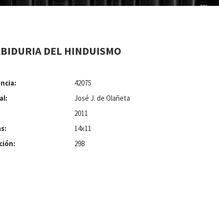
ABIDURIA DEL HINDUISMO
ncia:
42075
al:
José J. de Olañeta
2011
s:
14x11
ción:
298