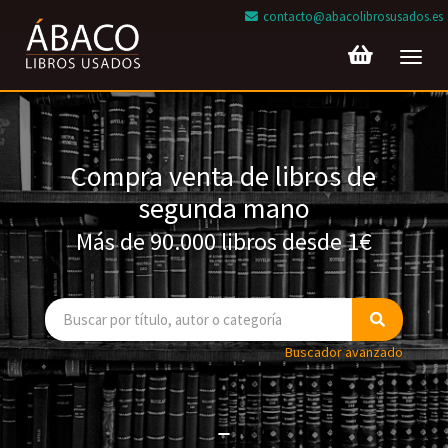
contacto@abacolibrosusados.es
Toggl
navig
Compra venta de libros de
segunda mano
Más de 90.000 libros desde 1€
Buscador avanzado