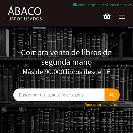
contacto@abacolibrosusados.es
Toggl
navig
Compra venta de libros de
segunda mano
Más de 90.000 libros desde 1€
Buscador avanzado