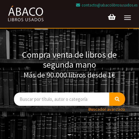
contacto@abacolibrosusados.es
Toggl
navig
Compra venta de libros de
segunda mano
Más de 90.000 libros desde 1€
Buscador avanzado