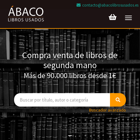
contacto@abacolibrosusados.es
Toggl
navig
Compra venta de libros de
segunda mano
Más de 90.000 libros desde 1€
Buscador avanzado