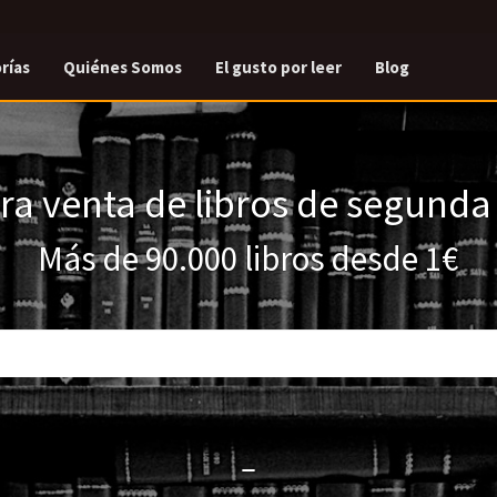
rías
Quiénes Somos
El gusto por leer
Blog
a venta de libros de segund
Más de 90.000 libros desde 1€