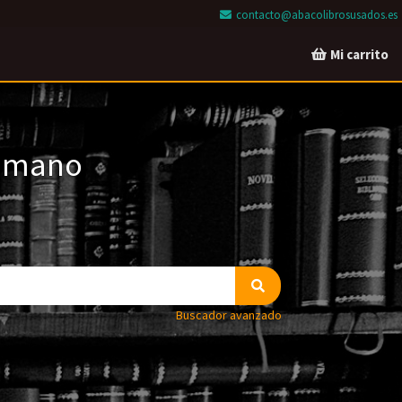
contacto@abacolibrosusados.es
Mi carrito
a mano
Buscador avanzado