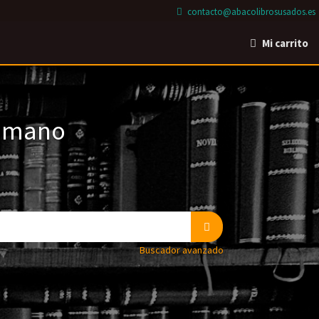
contacto@abacolibrosusados.es
Mi carrito
a mano
Buscador avanzado