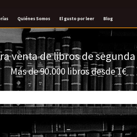
rías
Quiénes Somos
El gusto por leer
Blog
a venta de libros de segund
Más de 90.000 libros desde 1€