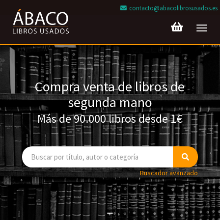
contacto@abacolibrosusados.es
Toggl
navig
Compra venta de libros de
segunda mano
Más de 90.000 libros desde 1€
Buscador avanzado