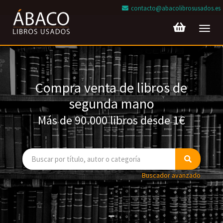
contacto@abacolibrosusados.es
Toggl
navig
Compra venta de libros de
segunda mano
Más de 90.000 libros desde 1€
Buscador avanzado