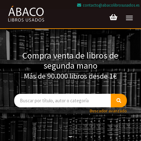
contacto@abacolibrosusados.es
Toggl
navig
Compra venta de libros de
segunda mano
Más de 90.000 libros desde 1€
Buscador avanzado