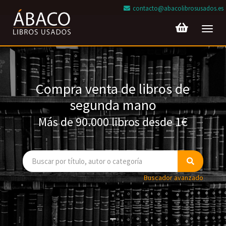
contacto@abacolibrosusados.es
Toggl
navig
Compra venta de libros de
segunda mano
Más de 90.000 libros desde 1€
Buscador avanzado