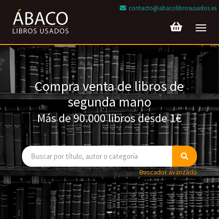
contacto@abacolibrosusados.es
Toggl
navig
Compra venta de libros de
segunda mano
Más de 90.000 libros desde 1€
Buscador avanzado