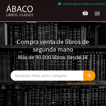
contacto@abacolibrosusados.es
Toggl
navig
Compra venta de libros de
segunda mano
Más de 90.000 libros desde 1€
Buscador avanzado