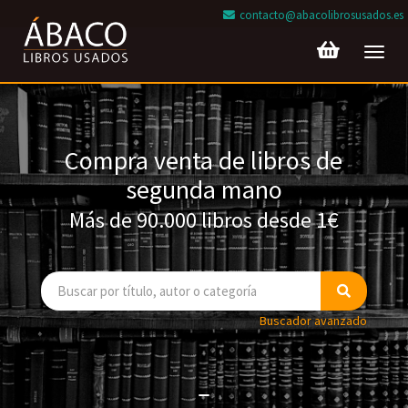
contacto@abacolibrosusados.es
Toggl
navig
Compra venta de libros de
segunda mano
Más de 90.000 libros desde 1€
Buscador avanzado