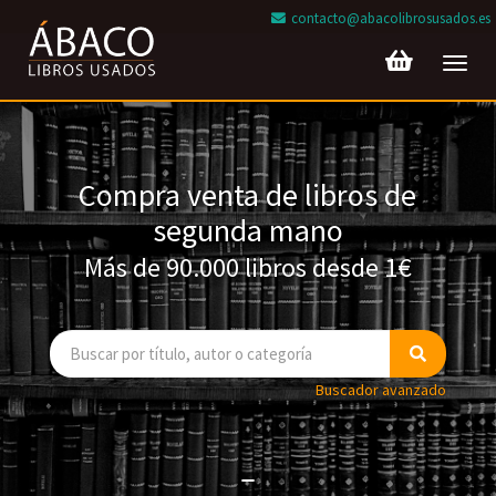
contacto@abacolibrosusados.es
Toggl
navig
Compra venta de libros de
segunda mano
Más de 90.000 libros desde 1€
Buscador avanzado