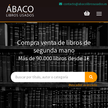
contacto@abacolibrosusados.es
Toggl
navig
Compra venta de libros de
segunda mano
Más de 90.000 libros desde 1€
Buscador avanzado