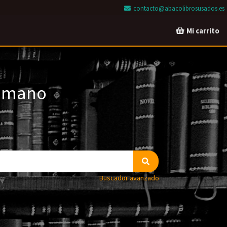
contacto@abacolibrosusados.es
Mi carrito
a mano
Buscador avanzado