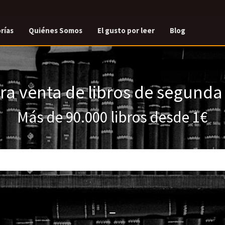
rías
Quiénes Somos
El gusto por leer
Blog
a venta de libros de segund
Más de 90.000 libros desde 1€