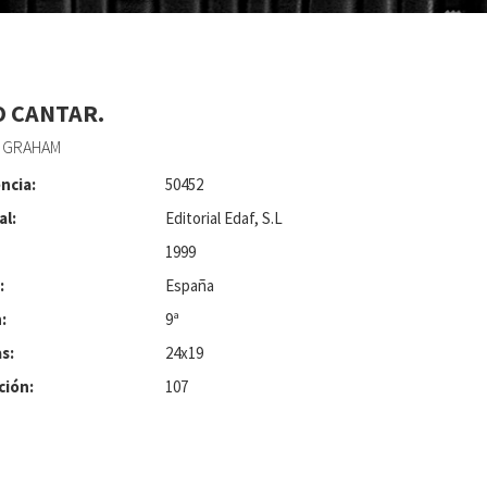
 CANTAR.
, GRAHAM
ncia:
50452
al:
Editorial Edaf, S.L
1999
:
España
:
9ª
s:
24x19
ción:
107