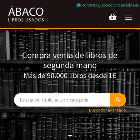
contacto@abacolibrosusados.es
Toggl
navig
Compra venta de libros de
segunda mano
Más de 90.000 libros desde 1€
Buscador avanzado