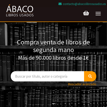
contacto@abacolibrosusados.es
Toggl
navig
Compra venta de libros de
segunda mano
Más de 90.000 libros desde 1€
Buscador avanzado