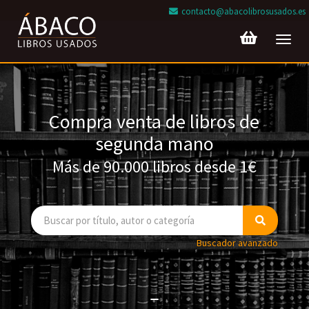
contacto@abacolibrosusados.es
Toggl
navig
Compra venta de libros de
segunda mano
Más de 90.000 libros desde 1€
Buscador avanzado