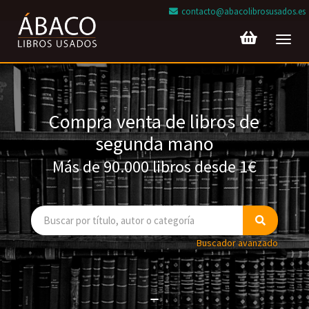
contacto@abacolibrosusados.es
Toggl
navig
Compra venta de libros de
segunda mano
Más de 90.000 libros desde 1€
Buscador avanzado