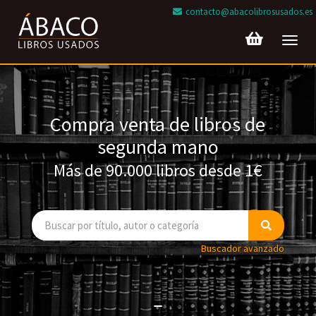
contacto@abacolibrosusados.es
Toggl
navig
Compra venta de libros de
segunda mano
Más de 90.000 libros desde 1€
Buscador avanzado