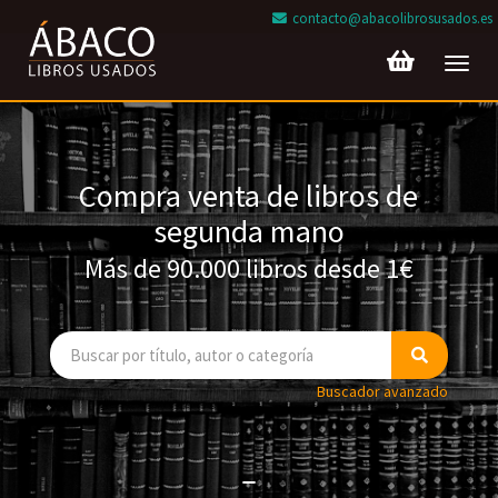
contacto@abacolibrosusados.es
Toggl
navig
Compra venta de libros de
segunda mano
Más de 90.000 libros desde 1€
Buscador avanzado