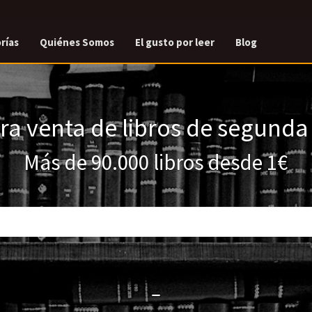
rías
Quiénes Somos
El gusto por leer
Blog
a venta de libros de segund
Más de 90.000 libros desde 1€