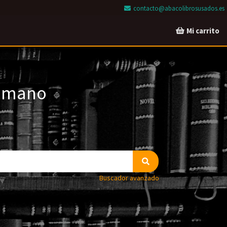
contacto@abacolibrosusados.es
Mi carrito
a mano
Buscador avanzado