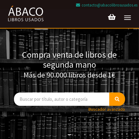
contacto@abacolibrosusados.es
Toggl
navig
Compra venta de libros de
segunda mano
Más de 90.000 libros desde 1€
Buscador avanzado