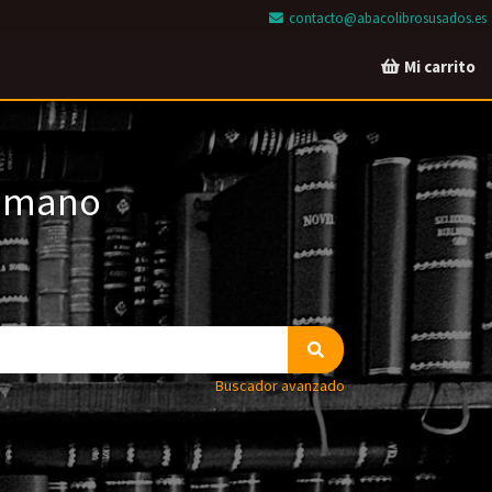
contacto@abacolibrosusados.es
Mi carrito
a mano
Buscador avanzado