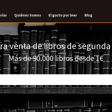
rías
Quiénes Somos
El gusto por leer
Blog
a venta de libros de segund
Más de 90.000 libros desde 1€