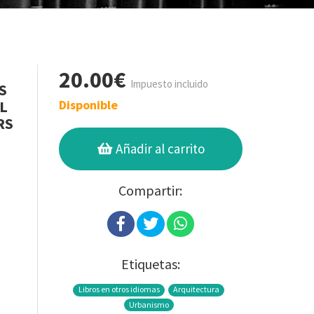
20.00€
Impuesto incluido
S
L
Disponible
RS
Añadir al carrito
Compartir:
Etiquetas:
Libros en otros idiomas
Arquitectura
Urbanismo