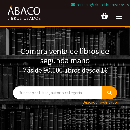
contacto@abacolibrosusados.es
Toggl
navig
Compra venta de libros de
segunda mano
Más de 90.000 libros desde 1€
Buscador avanzado