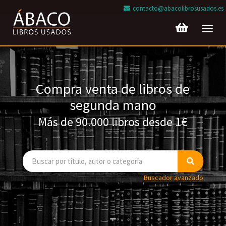
contacto@abacolibrosusados.es
Toggl
navig
Compra venta de libros de
segunda mano
Más de 90.000 libros desde 1€
Buscador avanzado