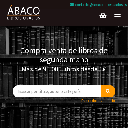
contacto@abacolibrosusados.es
Toggl
navig
Compra venta de libros de
segunda mano
Más de 90.000 libros desde 1€
Buscador avanzado