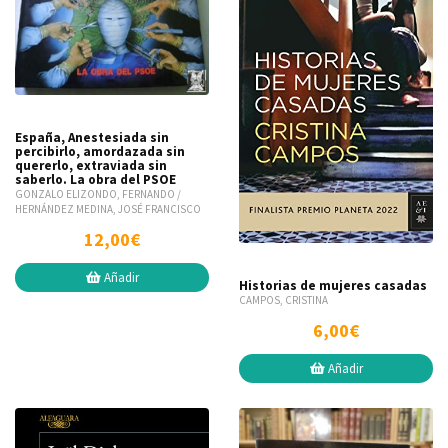
España, Anestesiada sin
percibirlo, amordazada sin
quererlo, extraviada sin
saberlo. La obra del PSOE
GONZALO ELIZONDO, FERNANDO /
HERNÁNDEZ MEDINA, JOSÉ FRANCISCO
12,00€
Añadir
Historias de mujeres casadas
CAMPOS, CRISTINA
6,00€
Añadir