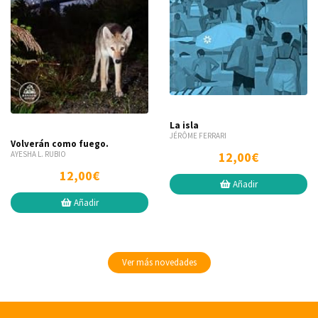
La isla
JÉRÔME FERRARI
Volverán como fuego.
AYESHA L. RUBIO
12,00€
12,00€
Añadir
Añadir
Ver más novedades