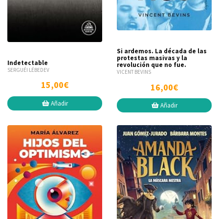
Si ardemos. La década de las
protestas masivas y la
Indetectable
revolución que no fue.
SERGUÉI LÉBEDEV
VICENT BEVINS
15,00€
16,00€
Añadir
Añadir