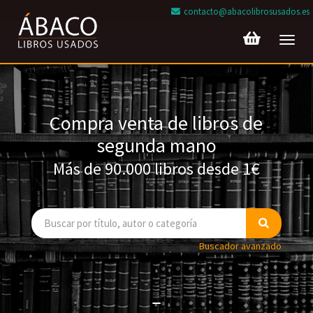
contacto@abacolibrosusados.es
Toggl
navig
Compra venta de libros de
segunda mano
Más de 90.000 libros desde 1€
Buscador avanzado