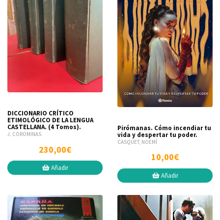
DICCIONARIO CRÍTICO
ETIMOLÓGICO DE LA LENGUA
CASTELLANA. (4 Tomos).
Pirómanas. Cómo incendiar tu
vida y despertar tu poder.
J. COROMINAS
CASQUET, NOEMÍ
230,00€
10,00€
Añadir
Añadir