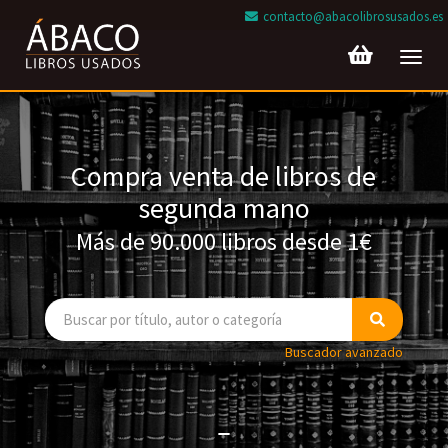
contacto@abacolibrosusados.es
Toggl
navig
Compra venta de libros de
segunda mano
Más de 90.000 libros desde 1€
Buscador avanzado